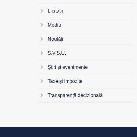
Licitații
Mediu
Noutăți
S.V.S.U.
Știri și evenimente
Taxe și impozite
Transparență decizională