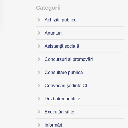
Categorii
Achiziții publice
Anunțuri
Asistență socială
Concursuri și promovări
Consultare publică
Convocări ședinte CL
Dezbateri publice
Executări silite
Informări