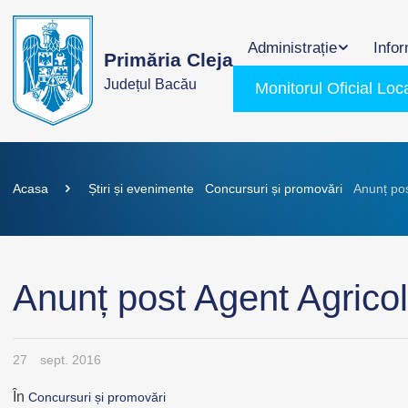
Administrație
Infor
Primăria Cleja
Județul Bacău
Monitorul Oficial Loc
Acasa
Știri și evenimente
Concursuri și promovări
Anunț pos
Anunț post Agent Agricol 
27
sept. 2016
În
Concursuri și promovări