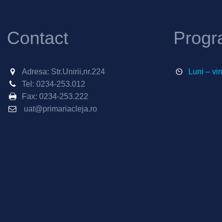
Contact
Progr
Adresa: Str.Unirii,nr.224
Luni – vi
Tel:
0234-253.012
Fax:
0234-253.222
uat@primariacleja.ro