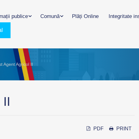
mații publice
Comună
Plăți Online
Integritate in
al
t Agent Agricol II
II
PDF
PRINT