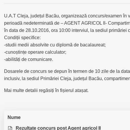
U.A.T Cleja, județul Bacău, organizează concurs/examen în ve
perioadă nedeterminată de – AGENT AGRICOL II- Compartiment
în data de 28.10.2016, ora 10:00 interviul, la sediul primăriei
Condiții specifice:
-studii medii absolvite cu diplomă de bacalaureat;
-cunoștințe operare calculator;
-abilități de comunicare.
Dosarele de concurs se depun în termen de 10 zile de la data 
inclusiv, la sediul Primăriei Cleja, județul Bacău, compartimen
Mai multe detalii regăsiți în fișierul atașat.
Nume
Rezultate concurs post Agent agricol II