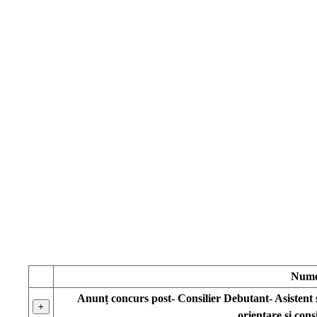
Num
Anunț concurs post- Consilier Debutant- Asistent
+
orientare și consi