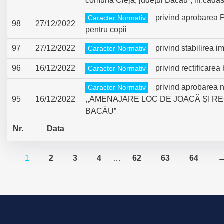
comuna Cleja, județul Bacău”, nr.cadas
privind aprobarea Pr
Caracter Normativ
98
27/12/2022
pentru copii
97
27/12/2022
privind stabilirea i
Caracter Normativ
96
16/12/2022
privind rectificarea 
Caracter Normativ
privind aprobarea nec
Caracter Normativ
95
16/12/2022
,,AMENAJARE LOC DE JOACĂ ȘI R
BACĂU”
Nr.
Data
1
2
3
4
…
62
63
64