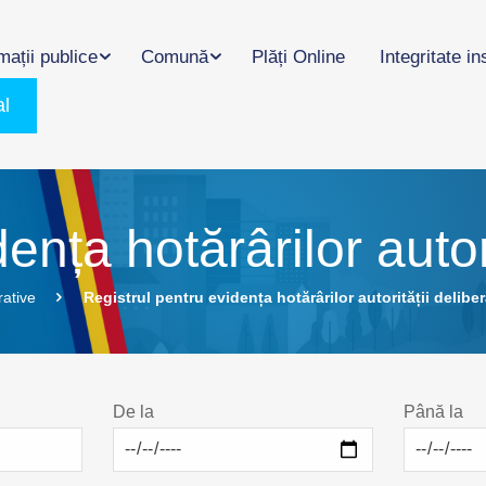
mații publice
Comună
Plăți Online
Integritate in
al
ența hotărârilor autori
rative
Registrul pentru evidența hotărârilor autorității deliber
De la
Până la