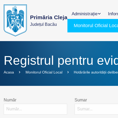
Administrație
Infor
Primăria Cleja
Județul Bacău
Monitorul Oficial Loc
Registrul pentru evid
Acasa
Monitorul Oficial Local
Hotărârile autorității delibe
Număr
Sumar