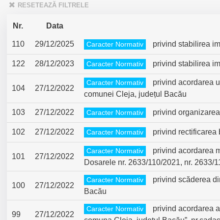
RESETEAZĂ FILTRELE
Nr.
Data
110
29/12/2025
privind stabilirea i
Caracter Normativ
122
28/12/2023
privind stabilirea i
Caracter Normativ
privind acordarea un
Caracter Normativ
104
27/12/2022
comunei Cleja, județul Bacău
103
27/12/2022
privind organizarea
Caracter Normativ
102
27/12/2022
privind rectificarea 
Caracter Normativ
privind acordarea m
Caracter Normativ
101
27/12/2022
Dosarele nr. 2633/110/2021, nr. 2633/11
privind scăderea di
Caracter Normativ
100
27/12/2022
Bacău
privind acordarea av
Caracter Normativ
99
27/12/2022