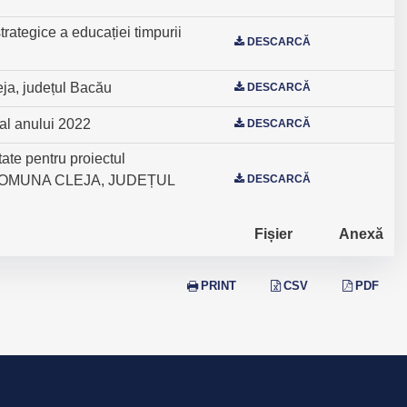
rategice a educației timpurii
DESCARCĂ
eja, județul Bacău
DESCARCĂ
a al anului 2022
DESCARCĂ
tate pentru proiectul
COMUNA CLEJA, JUDEȚUL
DESCARCĂ
Fișier
Anexă
PRINT
CSV
PDF