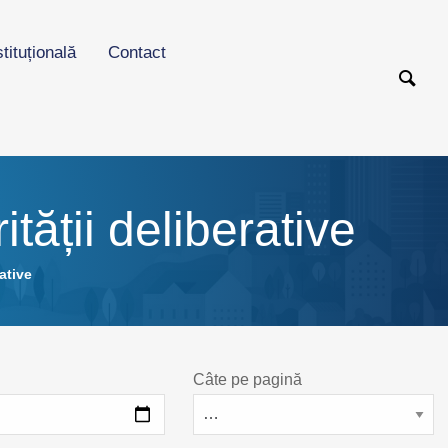
stituțională
Contact
tății deliberative
ative
Câte pe pagină