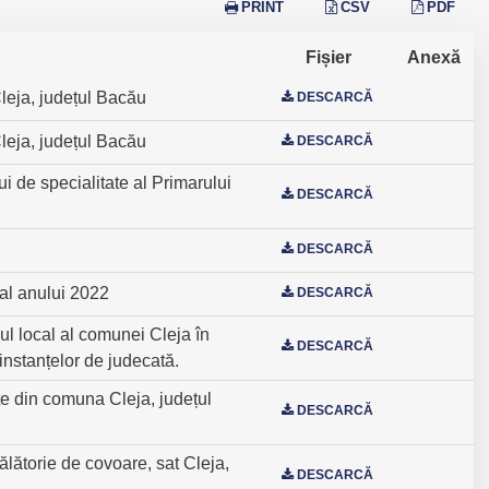
PRINT
CSV
PDF
Fișier
Anexă
Cleja, județul Bacău
DESCARCĂ
Cleja, județul Bacău
DESCARCĂ
i de specialitate al Primarului
DESCARCĂ
DESCARCĂ
a al anului 2022
DESCARCĂ
l local al comunei Cleja în
DESCARCĂ
instanțelor de judecată.
te din comuna Cleja, județul
DESCARCĂ
ălătorie de covoare, sat Cleja,
DESCARCĂ