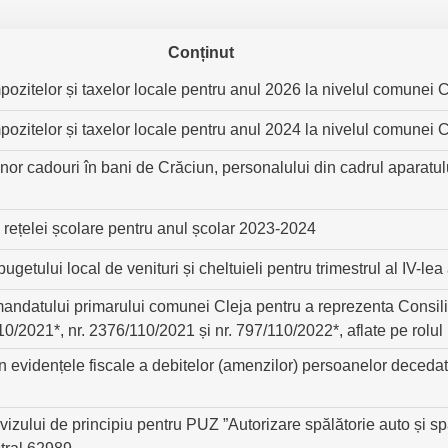
Conținut
mpozitelor și taxelor locale pentru anul 2026 la nivelul comunei 
mpozitelor și taxelor locale pentru anul 2024 la nivelul comunei 
or cadouri în bani de Crăciun, personalului din cadrul aparatulu
 rețelei școlare pentru anul școlar 2023-2024
bugetului local de venituri și cheltuieli pentru trimestrul al IV-le
andatului primarului comunei Cleja pentru a reprezenta Consiliu
0/2021*, nr. 2376/110/2021 și nr. 797/110/2022*, aflate pe rolul 
n evidențele fiscale a debitelor (amenzilor) persoanelor deceda
izului de principiu pentru PUZ ”Autorizare spălătorie auto și sp