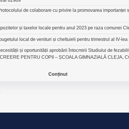
tral 62989
otocolului de colaborare cu privire la promovarea importanței st
mpozitelor și taxelor locale pentru anul 2023 pe raza comunei Cl
bugetului local de venituri și cheltuieli pentru trimestrul al IV-le
esității și oportunității aprobării întocmirii Studiului de fezabili
ECREERE PENTRU COPII – ȘCOALA GIMNAZIALĂ CLEJA, 
Conținut
→