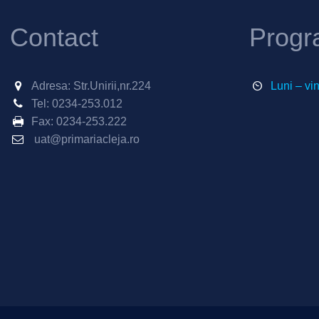
Contact
Progr
Adresa: Str.Unirii,nr.224
Luni – vi
Tel:
0234-253.012
Fax:
0234-253.222
uat@primariacleja.ro