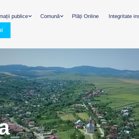
mații publice
Comună
Plăți Online
Integritate in
al
a