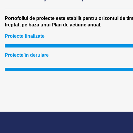
o
n
Portofoliul de proiecte este stabilit pentru orizontul de ti
i
treptat, pe baza unui Plan de acțiune anual.
c
e
Proiecte finalizate
…….
Proiecte în derulare
……