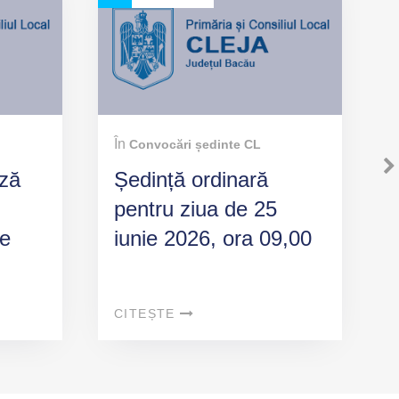
În
Convocări ședinte CL
ză
Ședință ordinară
pentru ziua de 25
de
iunie 2026, ora 09,00
ului
CITEȘTE