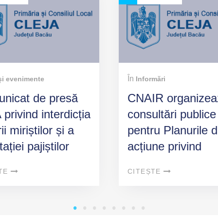
În
 și evenimente
Informări
nicat de presă
CNAIR organizea
privind interdicția
consultări publice
ii miriștilor și a
pentru Planurile 
ației pajiștilor
acțiune privind
anente
reducerea zgomot
TE
CITEȘTE
rutier