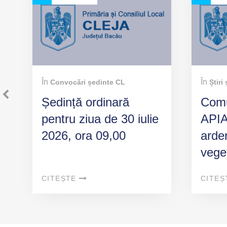
e
c
u
p
r
i
v
În
În
Convocări ședinte CL
Știri
i
Ședință ordinară
Comu
r
pentru ziua de 30 iulie
APIA 
e
l
2026, ora 09,00
arder
a
i
veget
e
perm
l
CITEȘTE
CITEȘ
i
b
e
r