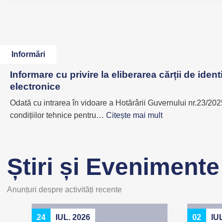
Informări
Informare cu privire la eliberarea cărții de ident
electronice
Odată cu intrarea în vidoare a Hotărârii Guvernului nr.23/2025 
:
condițiilor tehnice pentru…
Citește mai mult
I
n
f
Știri și Evenimente
o
r
m
Anunțuri despre activități recente
a
r
24
IUL. 2026
02
IU