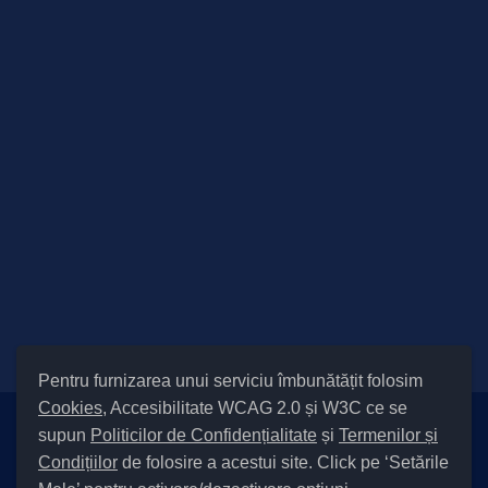
Pentru furnizarea unui serviciu îmbunătățit folosim
Cookies
, Accesibilitate WCAG 2.0 și W3C ce se
supun
Politicilor de Confidențialitate
și
Termenilor și
Setări Cookies și Accesibilitate
Condițiilor
de folosire a acestui site. Click pe ‘Setările
|
Informare cu privire la prelucrarea datelor
|
Politică de utilizare