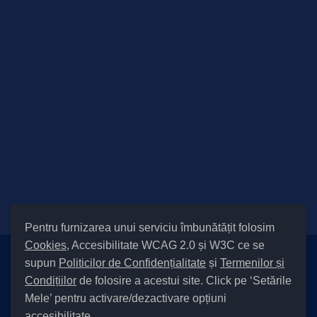
Pentru furnizarea unui serviciu îmbunătățit folosim
Cookies
, Accesibilitate WCAG 2.0 și W3C ce se
supun
Politicilor de Confidențialitate
și
Termenilor și
Setări Cookies și Accesibilitate
Condițiilor
de folosire a acestui site. Click pe ‘Setările
|
Informare cu privire la prelucrarea datelor
|
Politică de utilizare
Mele’ pentru activare/dezactivare opțiuni
cookies
|
Termeni și condiții de utilizare a site-ului
|
Politică de
accesibilitate.