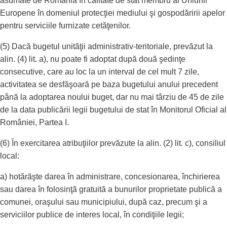
asumate de România în calitate de stat membru al Uniunii
Europene în domeniul protecţiei mediului şi gospodăririi apelor
pentru serviciile furnizate cetăţenilor.
(5) Dacă bugetul unităţii administrativ-teritoriale, prevăzut la
alin. (4) lit. a), nu poate fi adoptat după două şedinţe
consecutive, care au loc la un interval de cel mult 7 zile,
activitatea se desfăşoară pe baza bugetului anului precedent
până la adoptarea noului buget, dar nu mai târziu de 45 de zile
de la data publicării legii bugetului de stat în Monitorul Oficial al
României, Partea I.
(6) În exercitarea atribuţiilor prevăzute la alin. (2) lit. c), consiliul
local:
a) hotărăşte darea în administrare, concesionarea, închirierea
sau darea în folosinţă gratuită a bunurilor proprietate publică a
comunei, oraşului sau municipiului, după caz, precum şi a
serviciilor publice de interes local, în condiţiile legii;