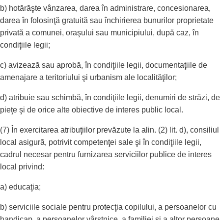
b) hotărăşte vânzarea, darea în administrare, concesionarea,
darea în folosinţă gratuită sau închirierea bunurilor proprietate
privată a comunei, oraşului sau municipiului, după caz, în
condiţiile legii;
c) avizează sau aprobă, în condiţiile legii, documentaţiile de
amenajare a teritoriului şi urbanism ale localităţilor;
d) atribuie sau schimbă, în condiţiile legii, denumiri de străzi, de
pieţe şi de orice alte obiective de interes public local.
(7) În exercitarea atribuţiilor prevăzute la alin. (2) lit. d), consiliul
local asigură, potrivit competenţei sale şi în condiţiile legii,
cadrul necesar pentru furnizarea serviciilor publice de interes
local privind:
a) educaţia;
b) serviciile sociale pentru protecţia copilului, a persoanelor cu
handicap, a persoanelor vârstnice, a familiei şi a altor persoane