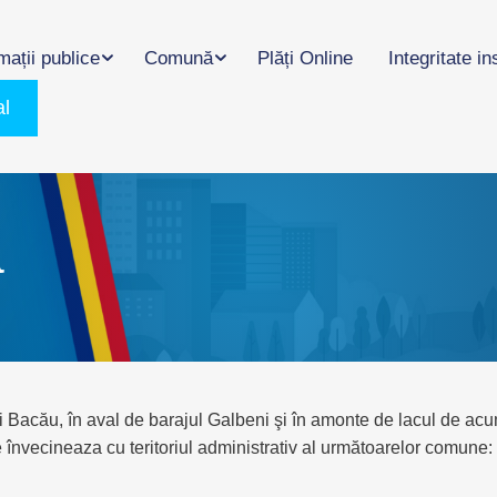
mații publice
Comună
Plăți Online
Integritate in
al
ă
ui Bacău, în aval de barajul Galbeni şi în amonte de lacul de ac
învecineaza cu teritoriul administrativ al următoarelor comune: