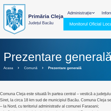
Administrație
Infor
Primăria Cleja
Județul Bacău
Monitorul Oficial Loc
Prezentare general
Acasa
Comună
Prezentare generală
Comuna Cleja este situată în partea central – vestică a judeţul
Siret, la circa 18 km sud de municipiul Bacău. Comuna Cleja se 
– la Nord, cu teritoriul administrativ al comunei Faraoani;