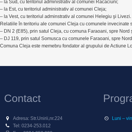
– la Sud, cu teritoriul administrativ al comunei Racaciuni;
– la Est, cu teritoriul administrativ al comunei Cleja;
– la Vest, cu teritoriul adminstrativ al comunei Helegiu şi Livezi.
Relatiile în teritoriu ale comunei Cleja cu comunele invecinate 
– DN 2 (E85), prin satul Cleja, cu comuna Faraoani, spre Nord
– DJ 119, prin satul Somusca cu comunele Faraoani, spre Nord şi
Comuna Cleja este memebru fondator al grupului de Actiune Loc
Contact
Progr
Adresa: Str.Unirii,nr.224
Luni – vi
Tel:
0234-253.012