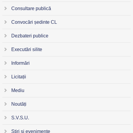
Consultare publică
Convocări ședinte CL
Dezbateri publice
Executări silite
Informări
Licitații
Mediu
Noutăți
S.V.S.U.
Știri și evenimente