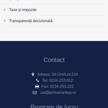
Taxe și impozite
Transparență decizională
Contact
Adresa: Str.Unirii,nr.224
Tel:
0234-253.012
Fax:
0234-253.222
uat@primariacleja.ro
Program de lucru