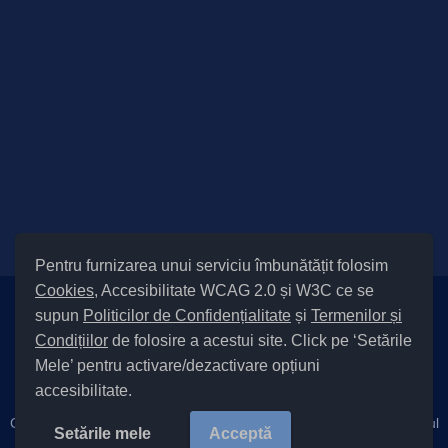
Pentru furnizarea unui serviciu îmbunătățit folosim
Cookies
, Accesibilitate WCAG 2.0 și W3C ce se
supun
Politicilor de Confidențialitate
și
Termenilor și
Setări Cookies și Accesibilitate
Condițiilor
de folosire a acestui site. Click pe ‘Setările
|
Informare cu privire la prelucrarea datelor
|
Politică de utilizare
Mele’ pentru activare/dezactivare opțiuni
cookies
|
Termeni și condiții de utilizare a site-ului
|
Politică de
accesibilitate.
confidențialitate site
|
Cod Județ 4 / Județul Bacău / Tipul UAT – 14 – C – Comună / Codul
Setările mele
Acceptă
SIRUTA al Unității Administrativ-Teritoriale 21855 / Cleja