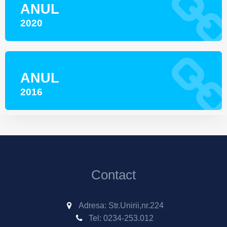
ANUL
2020
ANUL
2016
Contact
Adresa: Str.Unirii,nr.224
Tel:
0234-253.012