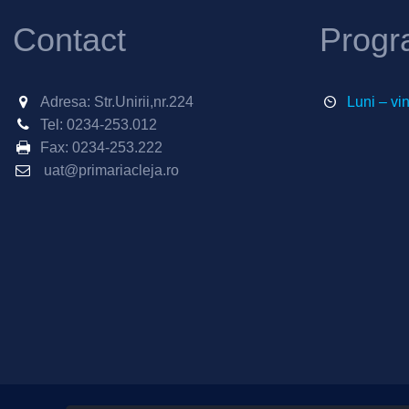
Contact
Progr
Adresa: Str.Unirii,nr.224
Luni – vi
Tel:
0234-253.012
Fax:
0234-253.222
uat@primariacleja.ro