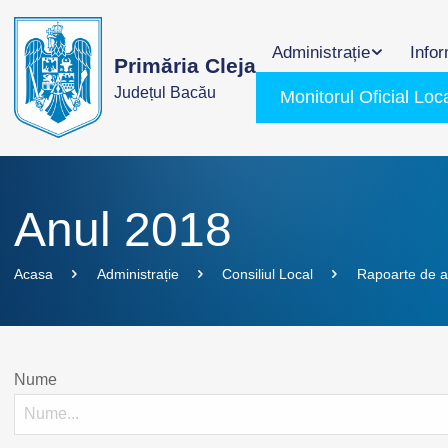
Administrație
Infor
Primăria Cleja
Județul Bacău
Monitorul Oficial Loc
Anul 2018
Acasa
Administrație
Consiliul Local
Rapoarte de ac
Nume