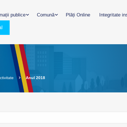
mații publice
Comună
Plăți Online
Integritate in
al
tivitate
Anul 2018