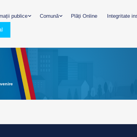
mații publice
Comună
Plăți Online
Integritate in
al
venire