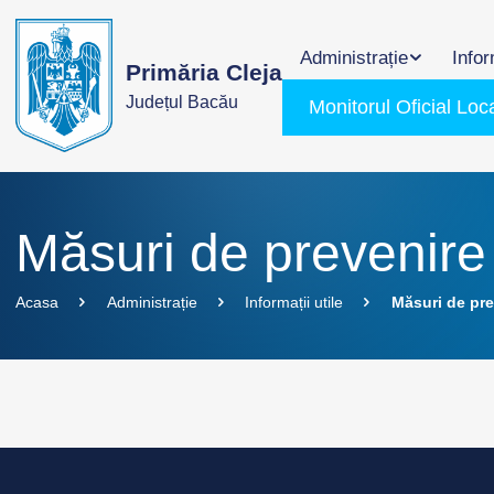
Administrație
Infor
Primăria Cleja
Județul Bacău
Monitorul Oficial Loc
Măsuri de prevenire
Acasa
Administrație
Informații utile
Măsuri de pre