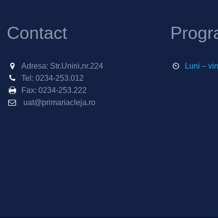
Contact
Progr
Adresa: Str.Unirii,nr.224
Luni – vi
Tel:
0234-253.012
Fax:
0234-253.222
uat@primariacleja.ro