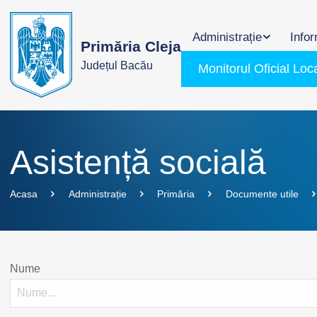
Administrație
Infor
Primăria Cleja
Județul Bacău
Monitorul Oficial Loc
Asistență socială
Acasa
Administrație
Primăria
Documente utile
Nume