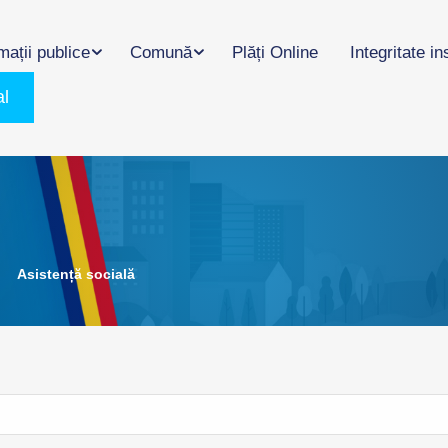
mații publice
Comună
Plăți Online
Integritate in
al
Asistență socială