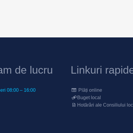
am de lucru
Linkuri rapid
neri 08:00 – 16:00
Plăți online
Buget local
Hotărâri ale Consiliului loc