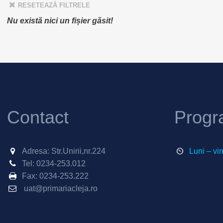
RESETEAZĂ FILTRELE
Nu există nici un fișier găsit!
Contact
Progr
Adresa: Str.Unirii,nr.224
Luni – vi
Tel:
0234-253.012
Fax:
0234-253.222
uat@primariacleja.ro