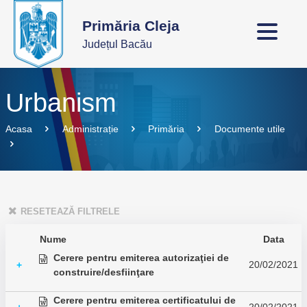
Primăria Cleja
Județul Bacău
Urbanism
Acasa
Administrație
Primăria
Documente utile
RESETEAZĂ FILTRELE
Nume
Data
Cerere pentru emiterea autorizaţiei de
20/02/2021
+
construire/desfiinţare
Cerere pentru emiterea certificatului de