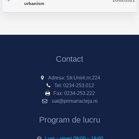
20/02/2021
+
urbanism
Contact
Adresa: Str.Unirii,nr.224
Tel:
0234-253.012
Fax:
0234-253.222
uat@primariacleja.ro
Program de lucru
Luni – vineri 08:00 – 16:00