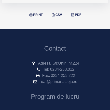
PRINT
CSV
PDF
Contact
Adresa: Str.Unirii,nr.224
Tel:
0234-253.012
Fax:
0234-253.222
uat@primariacleja.ro
Program de lucru