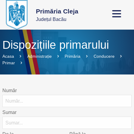
Primăria Cleja
Județul Bacău
Dispozițiile primarului
Acasa
Administrație
Primăria
Conducere
Primar
Număr
Sumar