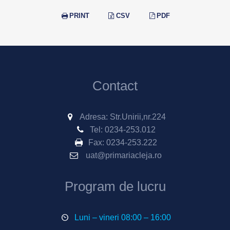
PRINT
CSV
PDF
Contact
Adresa: Str.Unirii,nr.224
Tel:
0234-253.012
Fax:
0234-253.222
uat@primariacleja.ro
Program de lucru
Luni – vineri 08:00 – 16:00