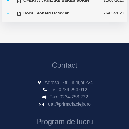
OFERTĂ VÂNZARE BERES SORIN
12/06/2020
+
Roca Leonard Octavian
26/05/2020
+
Contact
Adresa: Str.Unirii,nr.224
Tel:
0234-253.012
Fax:
0234-253.222
uat@primariacleja.ro
Program de lucru