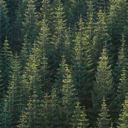
Pentru obținerea hârtiei din fibre reciclate se folosește c
O tonă de hârtie reciclată economisește : 2,5 barili de pet
Descompunerea naturală a plasticului sau a aluminiului î
Reciclând o sticlă de plastic se economisește suficientă
PET-ul reciclat poate fi folosit pentru a fabrica noi prod
saci de dormit și chiar jucării.
Reciclănd o tonă de sticle de PET se economisesc aproa
Dozele de aluminiu (folsite pentru îmbutelierea sucurilor, be
O tonă de aluminiu reciclată economisește: 4 tone de bau
Cum se face colectarea selectivă a deșeurilor :
Primul pas în acest proces de colectare selectivă a deșeur
Următorul pas este să pliezi ambalajele, în așa fel încât 
în acest fel vei ocupa mult mai puțin spațiu.
Selecția deșeurilor se face foarte simplu, după cum urm
hartia si cartonul trebuie aruncate in containerele
ALBA