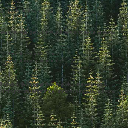
), 497,88 litri de apă ?
?
overe și jachete, genți, umplutură pentru haine de iarnă sau
și refolosit de nenumărate ori ?
 aluminiului din materii prime ?
fică simbolurile de pe ambalaje, acolo unde este cazul.
 litri o poți presa/restrânge, urmând ca apoi să-i pui dopul,