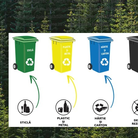
cele din plastic si metal in containerele
GALBENE
cele din sticla in containerele de culoare
VERDE
deseurile biodegradabile in containerele
MARO
deseurile menajere in containerele
NEGRE