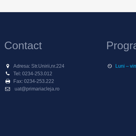
Contact
Progr
Adresa: Str.Unirii,nr.224
Luni – vi
Tel:
0234-253.012
Fax:
0234-253.222
uat@primariacleja.ro