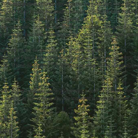
u
70% mai puțină energie
decât pentru cea din fibre naturale ?
rol; 4123 KwH (suficient pentru a încălzi o locuință timp de 6 luni
n mediul înconjurător necesită peste 500 de ani ?
 energie pentru ca un bec de 60W să funcționeze timp de 6 ore 
use: covoare, mochete, material pentru tricouri, încălțăminte, pul
pe 7m³ spațiu de depozitare în gropile de gunoi.
rii) pot fi reciclate la infinit, deoarece aluminiul poate fi topit 
xită, 9 tone de emisii CO2, 95% din energia necesară producerii
ilor este să identifici deșeurile pentru a colecta selectiv. Veri
să ocupe cât mai puțin spațiu. De exemplu o sticlă de plastic de 2
ează :
STRE