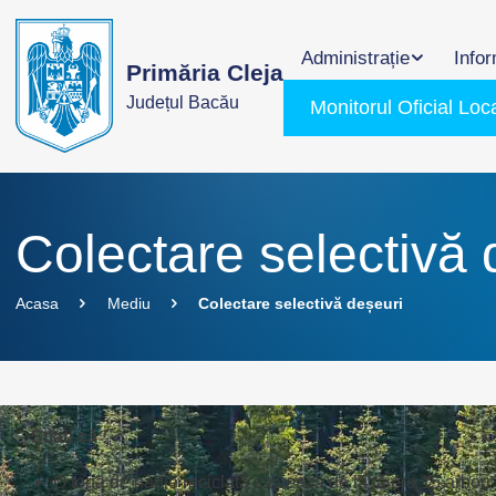
Administrație
Infor
Primăria Cleja
Județul Bacău
Monitorul Oficial Loc
Colectare selectivă 
Acasa
Mediu
Colectare selectivă deșeuri
Știați că :
O tonă de hârtie reciclată salvează de la tăiere 15 arbori