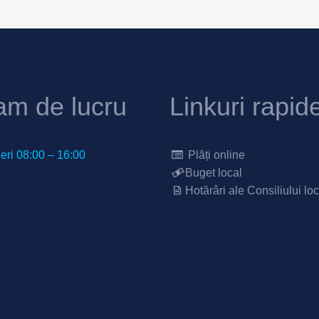
am de lucru
Linkuri rapid
neri 08:00 – 16:00
Plăți online
Buget local
Hotărâri ale Consiliului loc