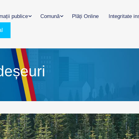
mații publice
Comună
Plăți Online
Integritate in
al
deșeuri
 maturi ?