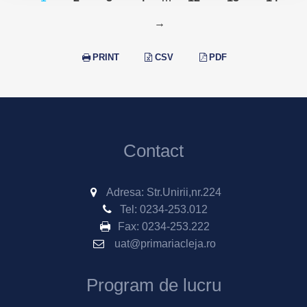
→
PRINT
CSV
PDF
Contact
Adresa: Str.Unirii,nr.224
Tel:
0234-253.012
Fax:
0234-253.222
uat@primariacleja.ro
Program de lucru