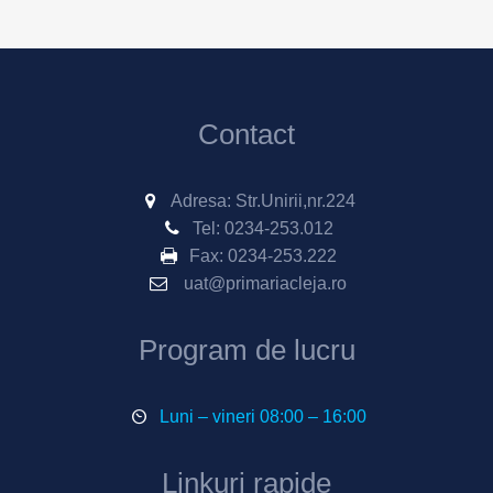
Contact
Adresa: Str.Unirii,nr.224
Tel:
0234-253.012
Fax:
0234-253.222
uat@primariacleja.ro
Program de lucru
Luni – vineri 08:00 – 16:00
Linkuri rapide