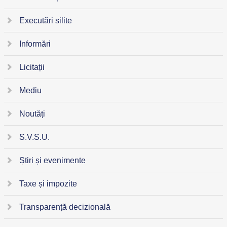
Executări silite
Informări
Licitații
Mediu
Noutăți
S.V.S.U.
Știri și evenimente
Taxe și impozite
Transparență decizională