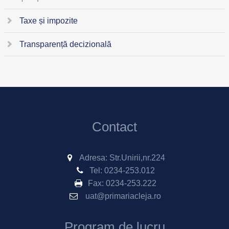
Taxe și impozite
Transparență decizională
Contact
Adresa: Str.Unirii,nr.224
Tel:
0234-253.012
Fax:
0234-253.222
uat@primariacleja.ro
Program de lucru