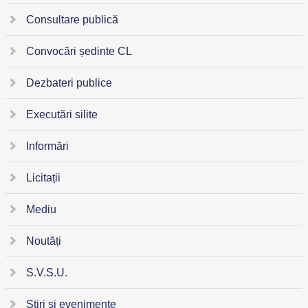
Consultare publică
Convocări ședinte CL
Dezbateri publice
Executări silite
Informări
Licitații
Mediu
Noutăți
S.V.S.U.
Știri și evenimente