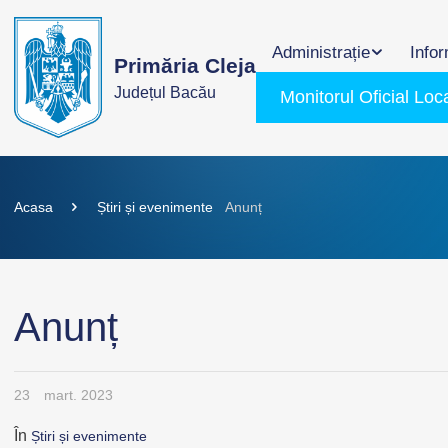
Administrație
Infor
Primăria Cleja
Județul Bacău
Monitorul Oficial Loc
Acasa
Știri și evenimente
Anunț
Anunț
23
mart. 2023
În
Știri și evenimente