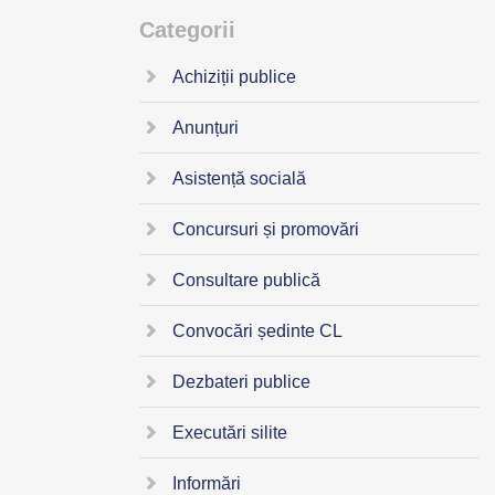
Categorii
Achiziții publice
Anunțuri
Asistență socială
Concursuri și promovări
Consultare publică
Convocări ședinte CL
Dezbateri publice
Executări silite
Informări