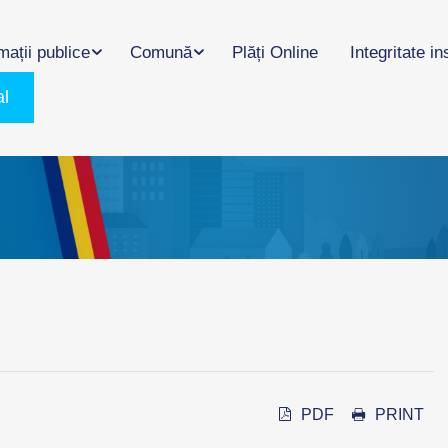
mații publice
Comună
Plăți Online
Integritate in
al
PDF
PRINT