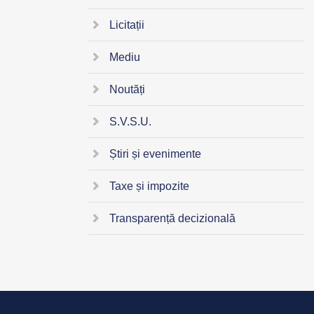
Licitații
Mediu
Noutăți
S.V.S.U.
Știri și evenimente
Taxe și impozite
Transparență decizională