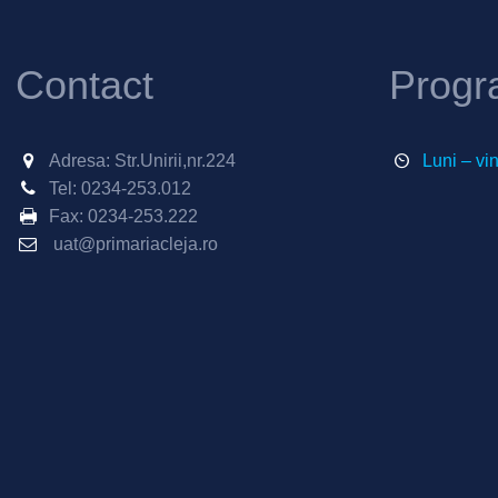
Contact
Progr
Adresa: Str.Unirii,nr.224
Luni – vi
Tel:
0234-253.012
Fax:
0234-253.222
uat@primariacleja.ro