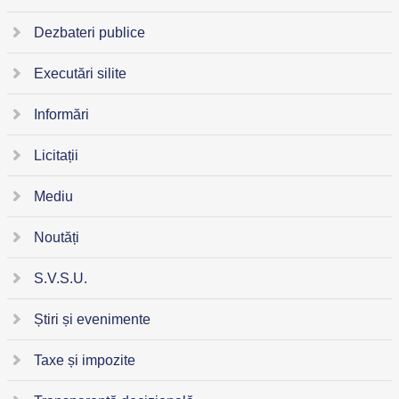
Dezbateri publice
Executări silite
Informări
Licitații
Mediu
Noutăți
S.V.S.U.
Știri și evenimente
Taxe și impozite