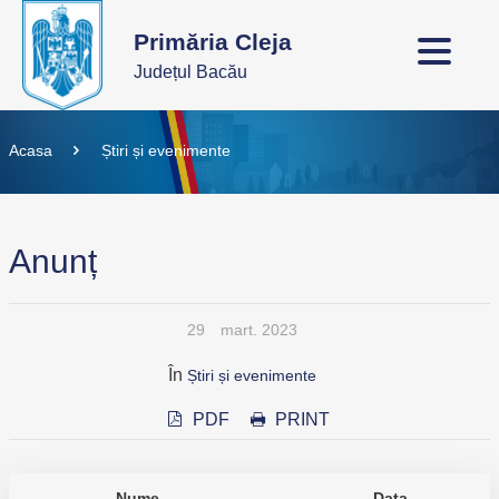
Primăria Cleja
Județul Bacău
Acasa
Știri și evenimente
Anunț
29
mart. 2023
În
Știri și evenimente
PDF
PRINT
Nume
Data