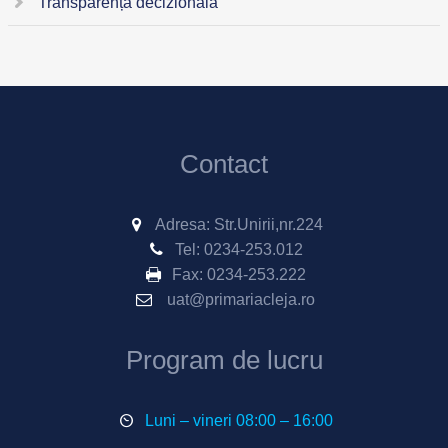
Transparență decizională
Contact
Adresa: Str.Unirii,nr.224
Tel:
0234-253.012
Fax:
0234-253.222
uat@primariacleja.ro
Program de lucru
Luni – vineri 08:00 – 16:00