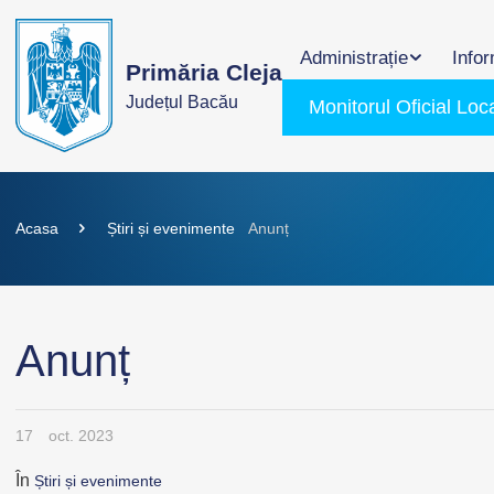
Administrație
Infor
Primăria Cleja
Județul Bacău
Monitorul Oficial Loc
Acasa
Știri și evenimente
Anunț
Anunț
17
oct. 2023
În
Știri și evenimente