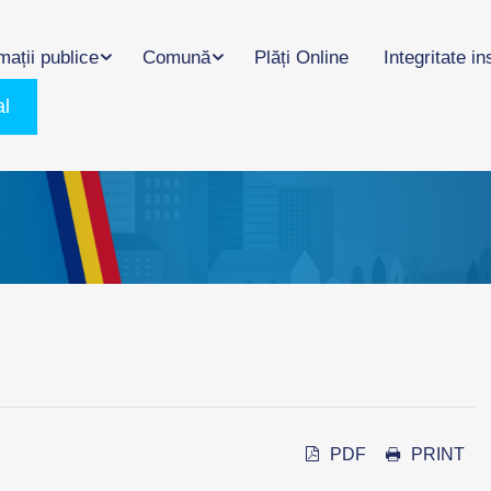
mații publice
Comună
Plăți Online
Integritate in
al
PDF
PRINT