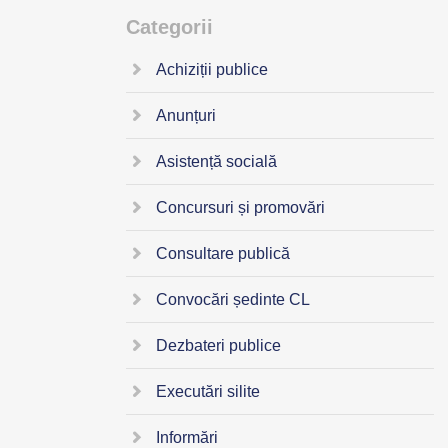
Categorii
Achiziții publice
Anunțuri
Asistență socială
Concursuri și promovări
Consultare publică
Convocări ședinte CL
Dezbateri publice
Executări silite
Informări