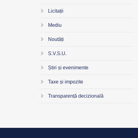
Licitații
Mediu
Noutăți
S.V.S.U.
Știri și evenimente
Taxe și impozite
Transparență decizională