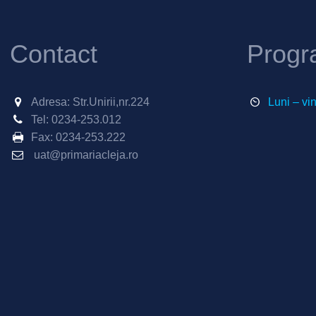
Contact
Progr
Adresa: Str.Unirii,nr.224
Luni – vi
Tel:
0234-253.012
Fax:
0234-253.222
uat@primariacleja.ro