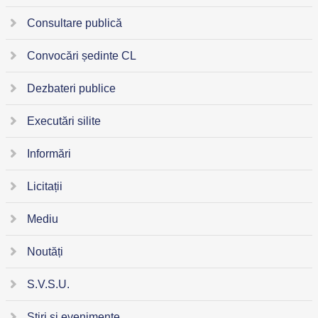
Consultare publică
Convocări ședinte CL
Dezbateri publice
Executări silite
Informări
Licitații
Mediu
Noutăți
S.V.S.U.
Știri și evenimente