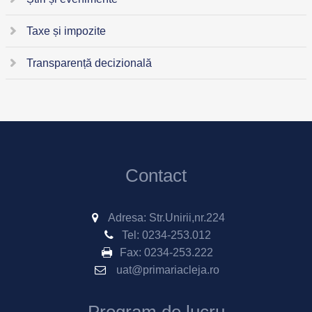
Taxe și impozite
Transparență decizională
Contact
Adresa: Str.Unirii,nr.224
Tel:
0234-253.012
Fax:
0234-253.222
uat@primariacleja.ro