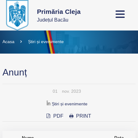
Primăria Cleja
Județul Bacău
Acasa
Știri și evenimente
Anunț
01
nov. 2023
În
Știri și evenimente
PDF
PRINT
Nume
Data