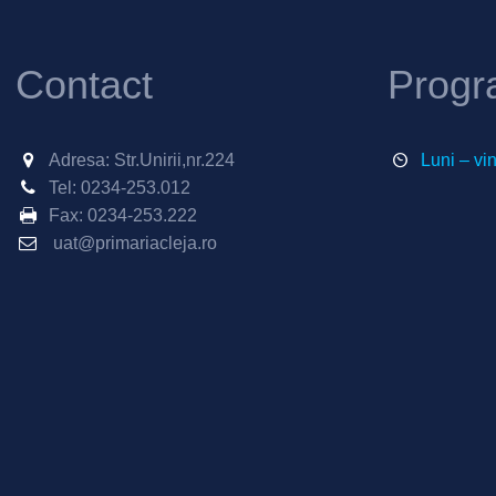
Contact
Progr
Adresa: Str.Unirii,nr.224
Luni – vi
Tel:
0234-253.012
Fax:
0234-253.222
uat@primariacleja.ro