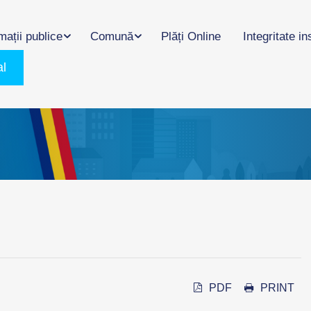
mații publice
Comună
Plăți Online
Integritate in
al
PDF
PRINT