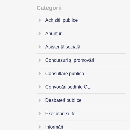
Categorii
Achiziții publice
Anunțuri
Asistență socială
Concursuri și promovări
Consultare publică
Convocări ședinte CL
Dezbateri publice
Executări silite
Informări