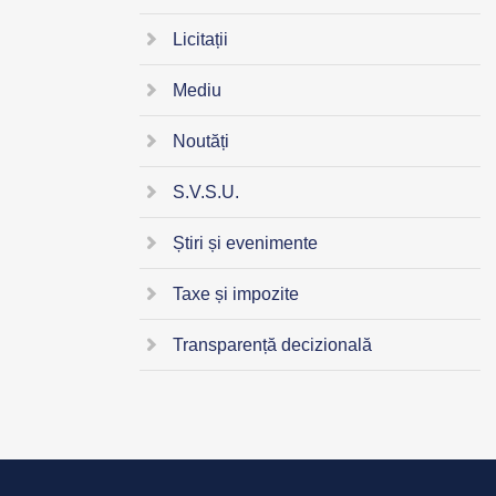
Licitații
Mediu
Noutăți
S.V.S.U.
Știri și evenimente
Taxe și impozite
Transparență decizională