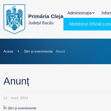
Administrație
Infor
Primăria Cleja
Județul Bacău
Monitorul Oficial Loc
Acasa
Știri și evenimente
Anunț
Anunț
01
mart. 2024
În
Știri și evenimente