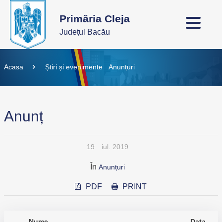
Primăria Cleja
Județul Bacău
Acasa
Știri și evenimente
Anunțuri
Anunț
19
iul. 2019
În
Anunțuri
PDF
PRINT
Nume
Data