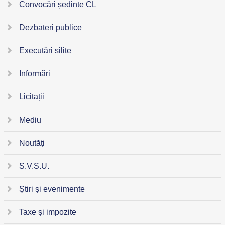
Convocări ședinte CL
Dezbateri publice
Executări silite
Informări
Licitații
Mediu
Noutăți
S.V.S.U.
Știri și evenimente
Taxe și impozite