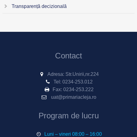
Transparență decizională
Contact
Adresa: Str.Unirii,nr.224
Tel:
0234-253.012
Fax:
0234-253.222
uat@primariacleja.ro
Program de lucru
Luni – vineri 08:00 – 16:00