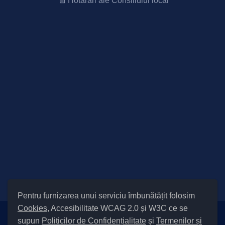
Hotărâri ale Consiliului local
Pentru furnizarea unui serviciu îmbunătățit folosim
Cookies
, Accesibilitate WCAG 2.0 și W3C ce se
supun
Politicilor de Confidențialitate
și
Termenilor și
Setări Cookies și Accesibilitate