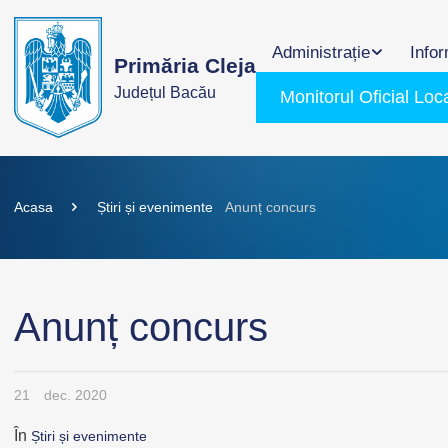
Administrație
Infor
Primăria Cleja
Județul Bacău
Monitorul Oficial Loc
Acasa
Știri și evenimente
Anunț concurs
Anunț concurs
21
dec. 2020
În
Știri și evenimente