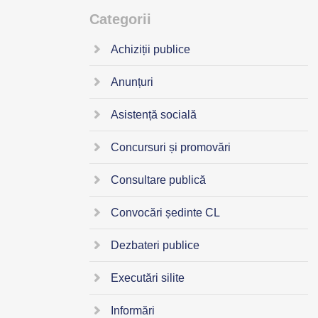
Categorii
Achiziții publice
Anunțuri
Asistență socială
Concursuri și promovări
Consultare publică
Convocări ședinte CL
Dezbateri publice
Executări silite
Informări