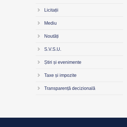
Licitații
Mediu
Noutăți
S.V.S.U.
Știri și evenimente
Taxe și impozite
Transparență decizională