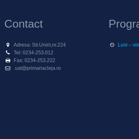
Contact
Progr
Adresa: Str.Unirii,nr.224
Luni – vi
Tel:
0234-253.012
Fax:
0234-253.222
uat@primariacleja.ro