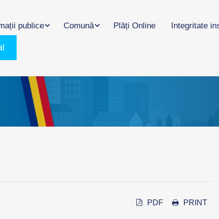
mații publice
Comună
Plăți Online
Integritate in
al
PDF
PRINT