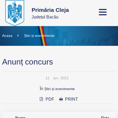
Primăria Cleja
Județul Bacău
Acasa
Știri și evenimente
Anunț concurs
11
ian. 2021
În
Știri și evenimente
PDF
PRINT
Nume
Data