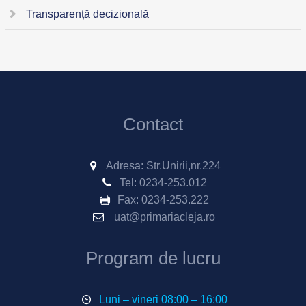
Transparență decizională
Contact
Adresa: Str.Unirii,nr.224
Tel:
0234-253.012
Fax:
0234-253.222
uat@primariacleja.ro
Program de lucru
Luni – vineri 08:00 – 16:00