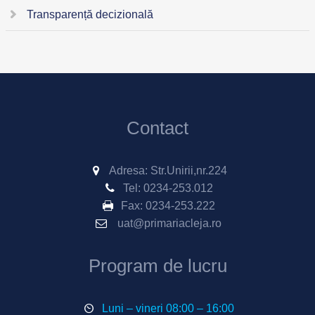
Transparență decizională
Contact
Adresa: Str.Unirii,nr.224
Tel:
0234-253.012
Fax:
0234-253.222
uat@primariacleja.ro
Program de lucru
Luni – vineri 08:00 – 16:00