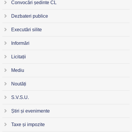
Convocări ședinte CL
Dezbateri publice
Executări silite
Informări
Licitații
Mediu
Noutăți
S.V.S.U.
Știri și evenimente
Taxe și impozite