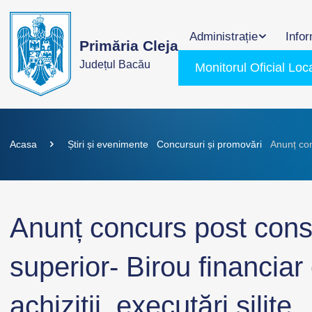
Administrație
Infor
Primăria Cleja
Județul Bacău
Monitorul Oficial Loc
Acasa
Știri și evenimente
Concursuri și promovări
Anunț conc
Anunț concurs post consi
superior- Birou financia
achiziții, executări silite