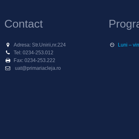
Contact
Progr
Adresa: Str.Unirii,nr.224
Luni – vi
Tel:
0234-253.012
Fax:
0234-253.222
uat@primariacleja.ro