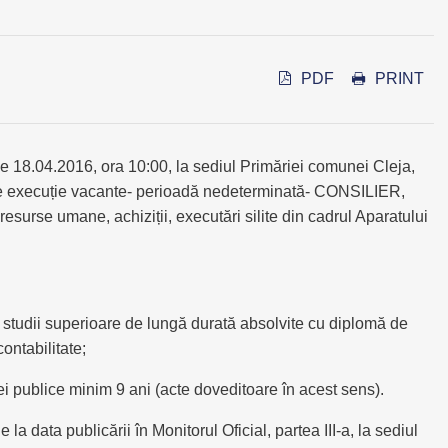
PDF
PRINT
e 18.04.2016, ora 10:00, la sediul Primăriei comunei Cleja,
de execuție vacante- perioadă nedeterminată- CONSILIER,
se umane, achiziții, executări silite din cadrul Aparatului
iv studii superioare de lungă durată absolvite cu diplomă de
ontabilitate;
iei publice minim 9 ani (acte doveditoare în acest sens).
a data publicării în Monitorul Oficial, partea III-a, la sediul