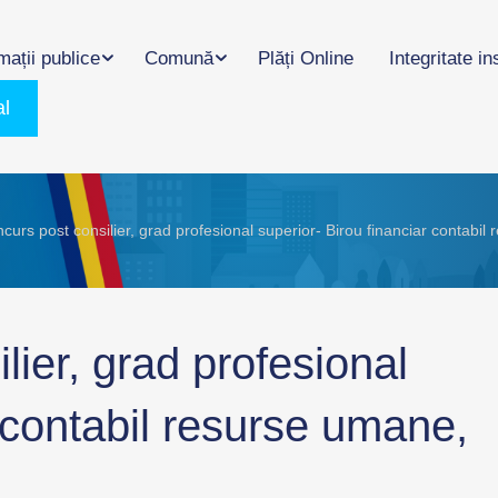
mații publice
Comună
Plăți Online
Integritate in
al
urs post consilier, grad profesional superior- Birou financiar contabil re
lier, grad profesional
r contabil resurse umane,