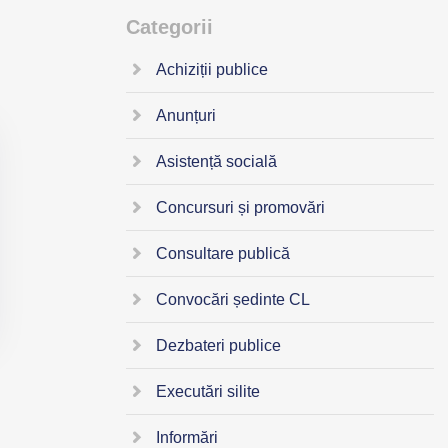
Categorii
Achiziții publice
Anunțuri
Asistență socială
Concursuri și promovări
Consultare publică
Convocări ședinte CL
Dezbateri publice
Executări silite
Informări