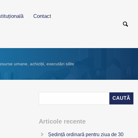
stituțională
Contact
surse umane, achiziții, executări silite
Articole recente
Ședință ordinară pentru ziua de 30