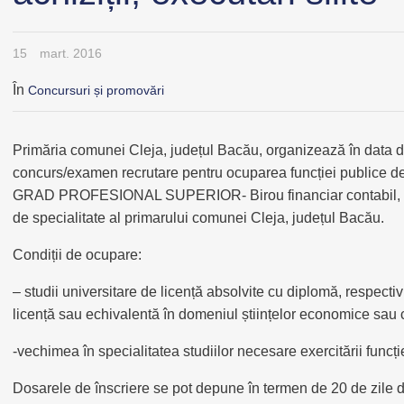
15
mart. 2016
În
Concursuri și promovări
Primăria comunei Cleja, județul Bacău, organizează în data d
concurs/examen recrutare pentru ocuparea funcției publice 
GRAD PROFESIONAL SUPERIOR- Birou financiar contabil, resur
de specialitate al primarului comunei Cleja, județul Bacău.
Condiții de ocupare:
– studii universitare de licență absolvite cu diplomă, respect
licență sau echivalentă în domeniul științelor economice sau c
-vechimea în specialitatea studiilor necesare exercitării funcț
Dosarele de înscriere se pot depune în termen de 20 de zile de l