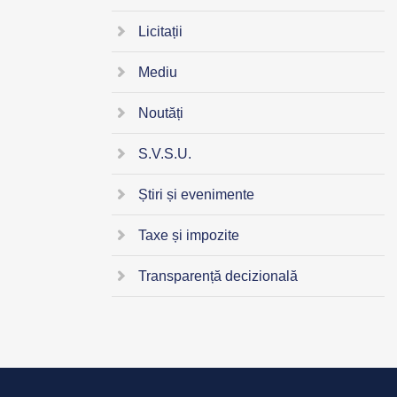
Licitații
Mediu
Noutăți
S.V.S.U.
Știri și evenimente
Taxe și impozite
Transparență decizională