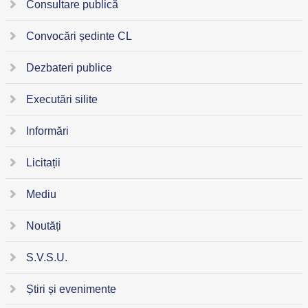
Consultare publică
Convocări ședinte CL
Dezbateri publice
Executări silite
Informări
Licitații
Mediu
Noutăți
S.V.S.U.
Știri și evenimente