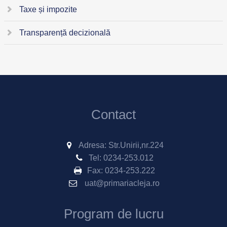
Taxe și impozite
Transparență decizională
Contact
Adresa: Str.Unirii,nr.224
Tel:
0234-253.012
Fax:
0234-253.222
uat@primariacleja.ro
Program de lucru