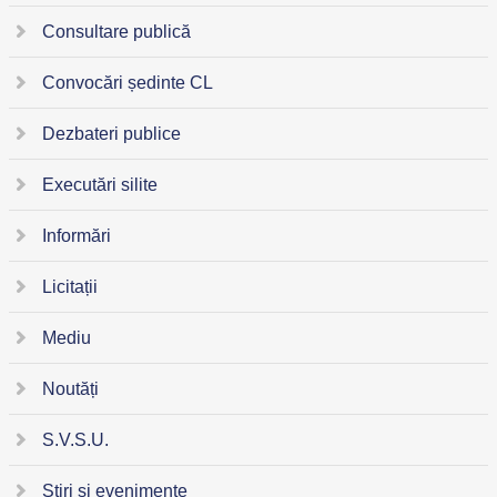
Consultare publică
Convocări ședinte CL
Dezbateri publice
Executări silite
Informări
Licitații
Mediu
Noutăți
S.V.S.U.
Știri și evenimente