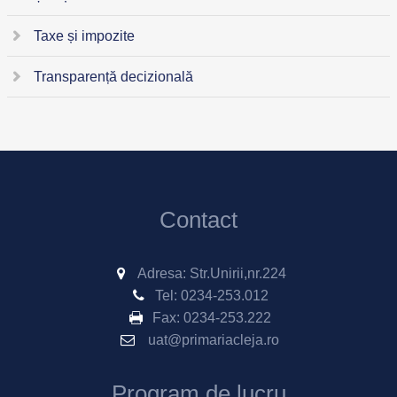
Taxe și impozite
Transparență decizională
Contact
Adresa: Str.Unirii,nr.224
Tel:
0234-253.012
Fax:
0234-253.222
uat@primariacleja.ro
Program de lucru