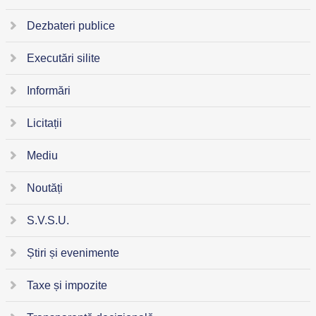
Dezbateri publice
Executări silite
Informări
Licitații
Mediu
Noutăți
S.V.S.U.
Știri și evenimente
Taxe și impozite