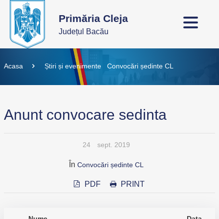
Primăria Cleja
Județul Bacău
Acasa
Știri și evenimente
Convocări ședinte CL
Anunt convocare sedinta
24
sept. 2019
În
Convocări ședinte CL
PDF
PRINT
Nume
Data