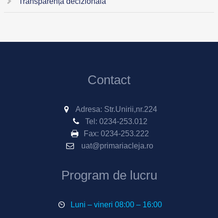
Transparență decizională
Contact
Adresa: Str.Unirii,nr.224
Tel:
0234-253.012
Fax:
0234-253.222
uat@primariacleja.ro
Program de lucru
Luni – vineri 08:00 – 16:00