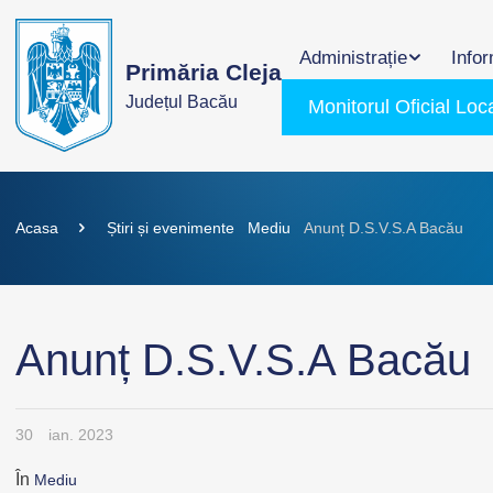
Administrație
Infor
Primăria Cleja
Județul Bacău
Monitorul Oficial Loc
Acasa
Știri și evenimente
Mediu
Anunț D.S.V.S.A Bacău
Anunț D.S.V.S.A Bacău
30
ian. 2023
În
Mediu