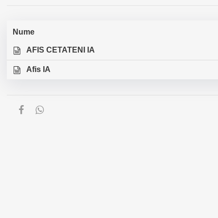
Nume
AFIS CETATENI IA
Afis IA