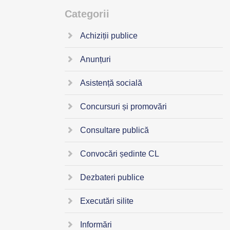
Categorii
Achiziții publice
Anunțuri
Asistență socială
Concursuri și promovări
Consultare publică
Convocări ședinte CL
Dezbateri publice
Executări silite
Informări