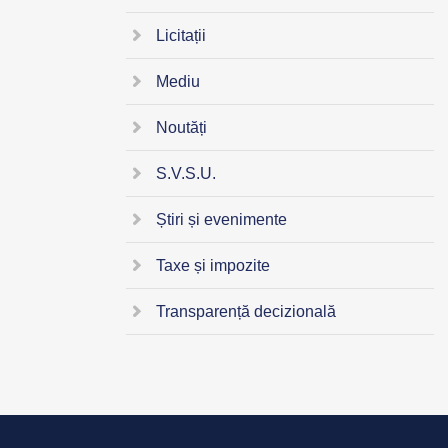
Licitații
Mediu
Noutăți
S.V.S.U.
Știri și evenimente
Taxe și impozite
Transparență decizională