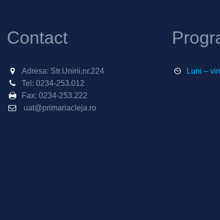
Contact
Progr
Adresa: Str.Unirii,nr.224
Luni – vi
Tel:
0234-253.012
Fax:
0234-253.222
uat@primariacleja.ro