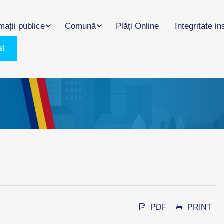
mații publice
Comună
Plăți Online
Integritate in
al
PDF
PRINT