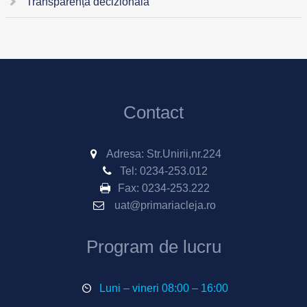
Transparență decizională
Contact
Adresa: Str.Unirii,nr.224
Tel:
0234-253.012
Fax:
0234-253.222
uat@primariacleja.ro
Program de lucru
Luni – vineri 08:00 – 16:00