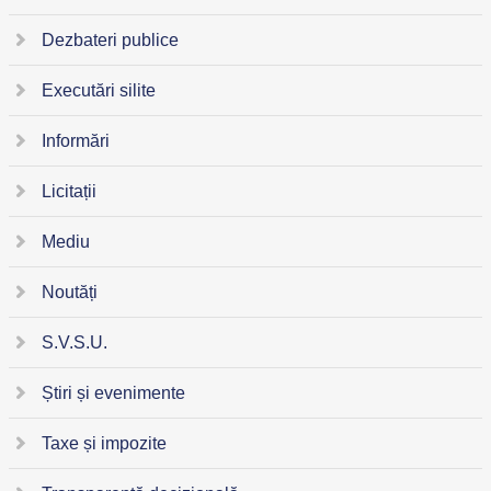
Dezbateri publice
Executări silite
Informări
Licitații
Mediu
Noutăți
S.V.S.U.
Știri și evenimente
Taxe și impozite