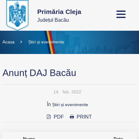
Primăria Cleja
Județul Bacău
Acasa
Știri și evenimente
Anunț DAJ Bacău
14
feb. 2022
În
Știri și evenimente
PDF
PRINT
Nume
Data