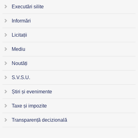
Executări silite
Informări
Licitații
Mediu
Noutăți
S.V.S.U.
Știri și evenimente
Taxe și impozite
Transparență decizională