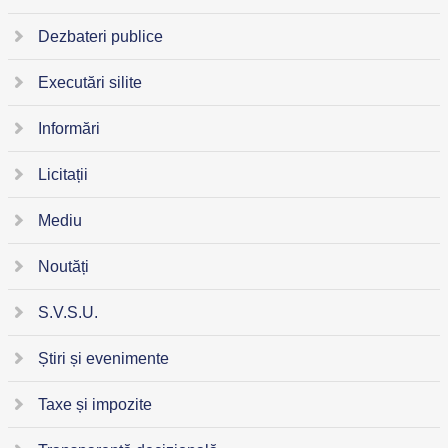
Dezbateri publice
Executări silite
Informări
Licitații
Mediu
Noutăți
S.V.S.U.
Știri și evenimente
Taxe și impozite