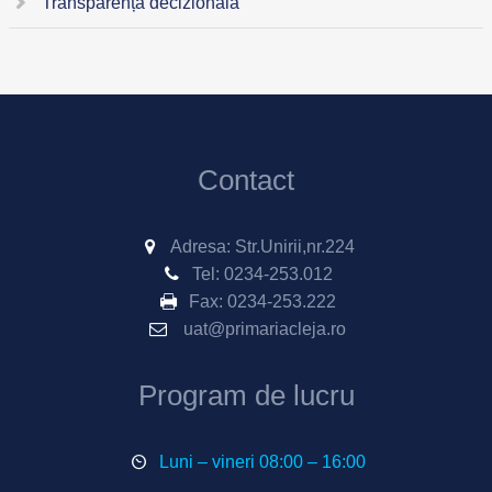
Transparență decizională
Contact
Adresa: Str.Unirii,nr.224
Tel:
0234-253.012
Fax:
0234-253.222
uat@primariacleja.ro
Program de lucru
Luni – vineri 08:00 – 16:00