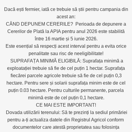
Dacă ești fermier, iată ce trebuie să știi pentru campania din
acest an:
CÂND DEPUNEM CERERILE? Perioada de depunere a
Cererilor de Plată la APIA pentru anul 2026 este stabilită
între 16 martie și 5 iunie 2026.
Este esențial să respecți acest interval pentru a evita orice
penalitate sau risc de neeligibilitate!
SUPRAFAȚA MINIMĂ ELIGIBILĂ: Suprafața minimă a
exploatației trebuie să fie de cel puțin 1 hectar. Suprafața
fiecărei parcele agricole trebuie să fie de cel puțin 0,3
hectare. Pentru sere și solarii suprafața minim este de cel
puțin 0.03 hectare. Pentru culturile permanente, parcela
minimă este de cel puțin 0,1 hectare.
CE MAI ESTE IMPORTANT!
Dovada utilizării terenului: Să te prezinți la sediul primăriei
pentru a-ți actualiza datele din Registrul Agricol conform
documentelor care atestă proprietatea sau folosința