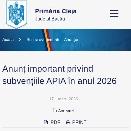
Primăria Cleja
Județul Bacău
Acasa
Știri și evenimente
Anunțuri
Anunț important privind
subvențiile APIA în anul 2026
17
mart. 2026
În
Anunțuri
PDF
PRINT