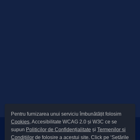
Pentru furnizarea unui serviciu îmbunătățit folosim
Cookies
, Accesibilitate WCAG 2.0 și W3C ce se
supun
Politicilor de Confidențialitate
și
Termenilor și
Setări Cookies și Accesibilitate
Condițiilor
de folosire a acestui site. Click pe ‘Setările