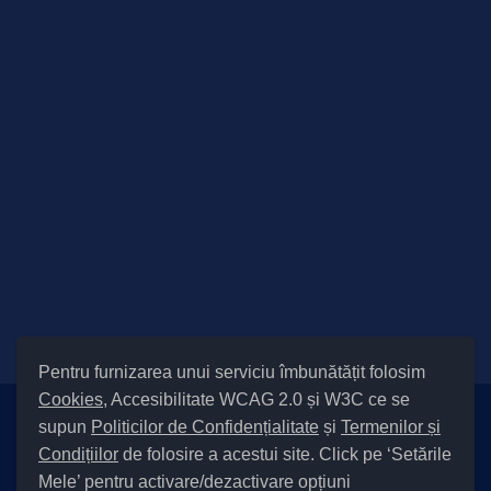
Pentru furnizarea unui serviciu îmbunătățit folosim
Cookies
, Accesibilitate WCAG 2.0 și W3C ce se
supun
Politicilor de Confidențialitate
și
Termenilor și
Setări Cookies și Accesibilitate
Condițiilor
de folosire a acestui site. Click pe ‘Setările
|
Informare cu privire la prelucrarea datelor
|
Politică de utilizare
Mele’ pentru activare/dezactivare opțiuni