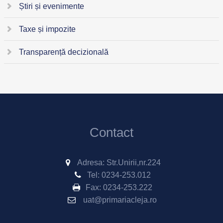
Știri și evenimente
Taxe și impozite
Transparență decizională
Contact
Adresa: Str.Unirii,nr.224
Tel:
0234-253.012
Fax:
0234-253.222
uat@primariacleja.ro