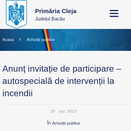
Primăria Cleja
Județul Bacău
Acasa
Achiziții publice
Anunț invitație de participare –
autospecială de intervenții la
incendii
28
apr. 2023
În
Achiziții publice