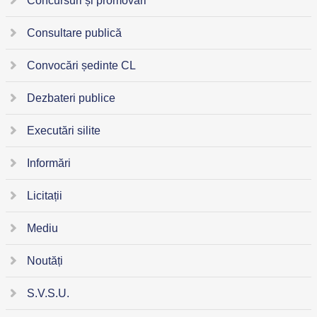
Concursuri și promovări
Consultare publică
Convocări ședinte CL
Dezbateri publice
Executări silite
Informări
Licitații
Mediu
Noutăți
S.V.S.U.