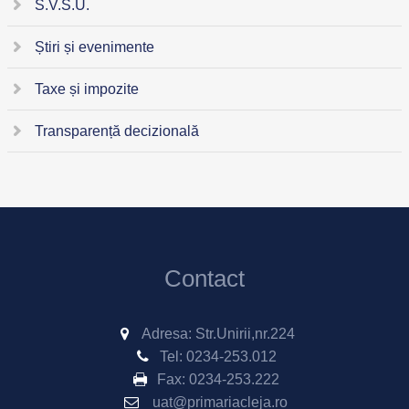
S.V.S.U.
Știri și evenimente
Taxe și impozite
Transparență decizională
Contact
Adresa: Str.Unirii,nr.224
Tel:
0234-253.012
Fax:
0234-253.222
uat@primariacleja.ro