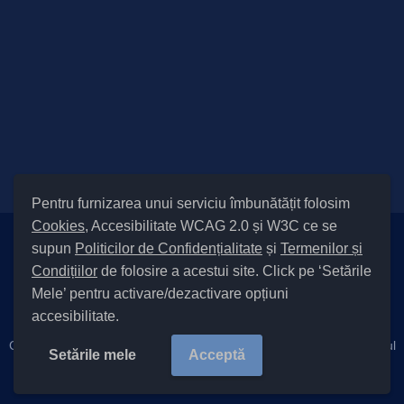
Pentru furnizarea unui serviciu îmbunătățit folosim
Cookies
, Accesibilitate WCAG 2.0 și W3C ce se
supun
Politicilor de Confidențialitate
și
Termenilor și
Setări Cookies și Accesibilitate
Condițiilor
de folosire a acestui site. Click pe ‘Setările
|
Informare cu privire la prelucrarea datelor
|
Politică de utilizare
Mele’ pentru activare/dezactivare opțiuni
cookies
|
Termeni și condiții de utilizare a site-ului
|
Politică de
accesibilitate.
confidențialitate site
|
Cod Județ 4 / Județul Bacău / Tipul UAT – 14 – C – Comună / Codul
Setările mele
Acceptă
SIRUTA al Unității Administrativ-Teritoriale 21855 / Cleja
Copyright ©
2026 Primăria Cleja județul Bacău |