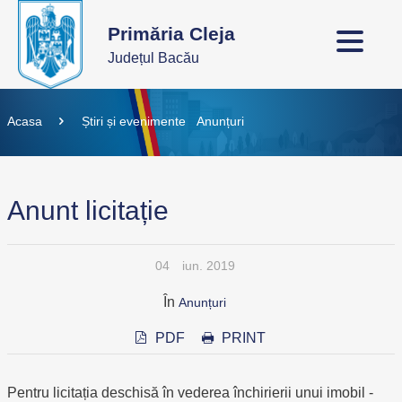
Primăria Cleja
Județul Bacău
Acasa
Știri și evenimente
Anunțuri
Anunt licitație
04
iun. 2019
În
Anunțuri
PDF
PRINT
Pentru licitația deschisă în vederea închirierii unui imobil -