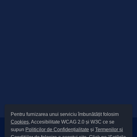
Pentru furnizarea unui serviciu îmbunătățit folosim
Cookies
, Accesibilitate WCAG 2.0 și W3C ce se
supun
Politicilor de Confidențialitate
și
Termenilor și
Setări Cookies și Accesibilitate