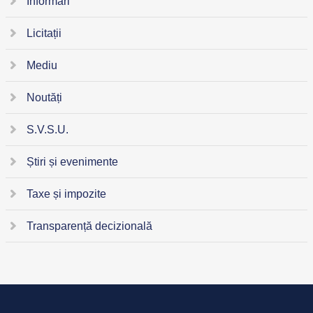
Informări
Licitații
Mediu
Noutăți
S.V.S.U.
Știri și evenimente
Taxe și impozite
Transparență decizională