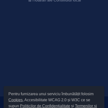
Hotărâri ale Consiliului local
Pentru furnizarea unui serviciu îmbunătățit folosim
Cookies
, Accesibilitate WCAG 2.0 și W3C ce se
supun
Politicilor de Confidențialitate
și
Termenilor și
Setări Cookies și Accesibilitate