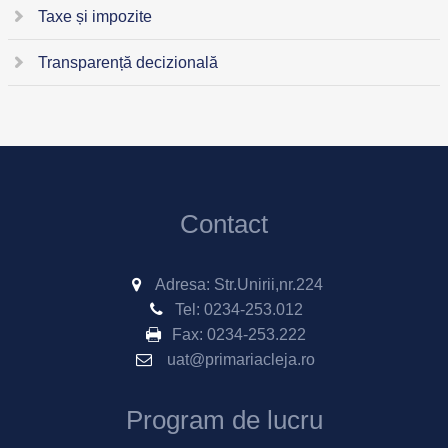
Taxe și impozite
Transparență decizională
Contact
Adresa: Str.Unirii,nr.224
Tel:
0234-253.012
Fax:
0234-253.222
uat@primariacleja.ro
Program de lucru