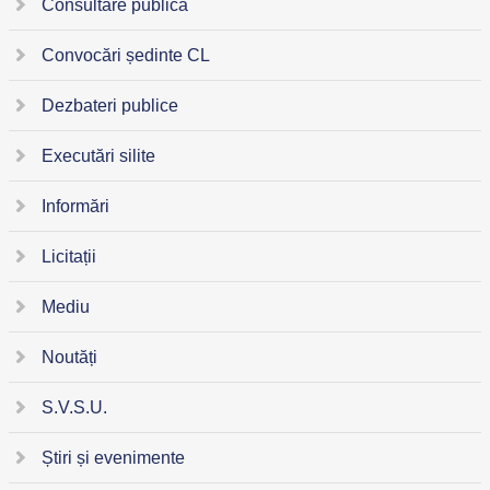
Consultare publică
Convocări ședinte CL
Dezbateri publice
Executări silite
Informări
Licitații
Mediu
Noutăți
S.V.S.U.
Știri și evenimente