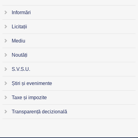
Informări
Licitații
Mediu
Noutăți
S.V.S.U.
Știri și evenimente
Taxe și impozite
Transparență decizională