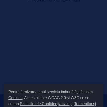
Pentru furnizarea unui serviciu îmbunătățit folosim
Cookies
, Accesibilitate WCAG 2.0 și W3C ce se
supun
Politicilor de Confidențialitate
și
Termenilor și
Setări Cookies și Accesibilitate