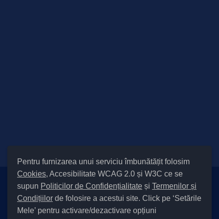
Pentru furnizarea unui serviciu îmbunătățit folosim
Cookies
, Accesibilitate WCAG 2.0 și W3C ce se
supun
Politicilor de Confidențialitate
și
Termenilor și
Setări Cookies și Accesibilitate
Condițiilor
de folosire a acestui site. Click pe ‘Setările
|
Informare cu privire la prelucrarea datelor
|
Politică de utilizare
Mele’ pentru activare/dezactivare opțiuni
cookies
|
Termeni și condiții de utilizare a site-ului
|
Politică de