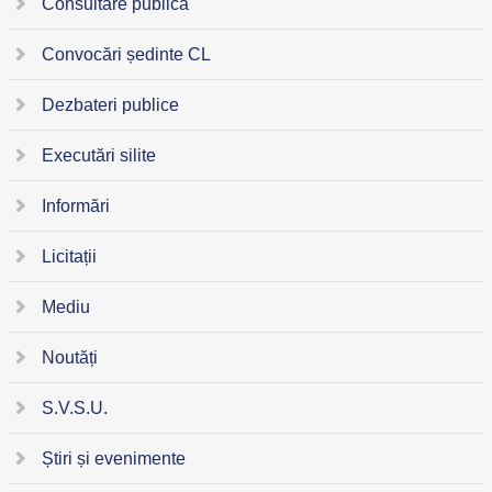
Consultare publică
Convocări ședinte CL
Dezbateri publice
Executări silite
Informări
Licitații
Mediu
Noutăți
S.V.S.U.
Știri și evenimente