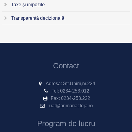
Taxe și impozite
Transparență decizională
Contact
Adresa: Str.Unirii,nr.224
Tel:
0234-253.012
Fax:
0234-253.222
uat@primariacleja.ro
Program de lucru